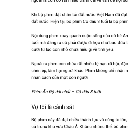
ngoài ra còn có rất nhiều tranh cãi về vấn đề nội d
Khi bộ phim đặt chân tới đất nước Việt Nam đã đạ
đất nước. Hiện tại, bộ phim Cô dâu 8 tuổi là bộ phi
Nội dung phim xoay quanh cuộc sống của cô bé Anan
tuổi mà đáng ra cô phải được đi học như bao đứa tr
cưới từ lúc còn nhỏ chưa hiểu gì về tình yêu.
Ngoài ra phim còn chứa rất nhiều tệ nạn xã hội, đặ
chèn ép, làm hại người khác. Phim không chỉ nhậ
nhân cách của một con người.
Phim Ấn Độ dài nhất – Cô dâu 8 tuổi
Vợ tôi là cảnh sát
Bộ phim này đã đạt nhiều thành tựu vô cùng to lớn,
cả trong khu vực Châu Á. Không những thế, bộ phim