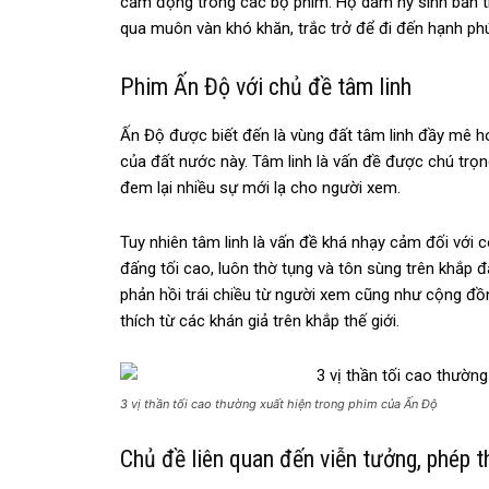
cảm động trong các bộ phim. Họ dám hy sinh bản thâ
qua muôn vàn khó khăn, trắc trở để đi đến hạnh ph
Phim Ấn Độ với chủ đề tâm linh
Ấn Độ được biết đến là vùng đất tâm linh đầy mê 
của đất nước này. Tâm linh là vấn đề được chú tr
đem lại nhiều sự mới lạ cho người xem.
Tuy nhiên tâm linh là vấn đề khá nhạy cảm đối với 
đấng tối cao, luôn thờ tụng và tôn sùng trên khắp
phản hồi trái chiều từ người xem cũng như cộng đ
thích từ các khán giả trên khắp thế giới.
3 vị thần tối cao thường xuất hiện trong phim của Ấn Độ
Chủ đề liên quan đến viễn tưởng, phép 