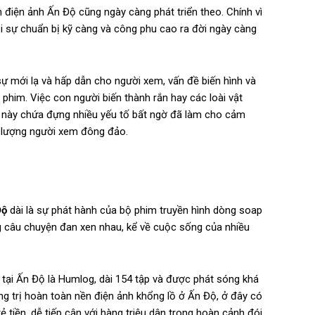
 điện ảnh Ấn Độ cũng ngày càng phát triển theo. Chính vì
i sự chuẩn bị kỹ càng và công phu cao ra đời ngày càng
ự mới lạ và hấp dẫn cho người xem, vấn đề biến hình và
 phim. Việc con người biến thành rắn hay các loài vật
iều này chứa đựng nhiều yếu tố bất ngờ đã làm cho cảm
út lượng người xem đông đảo.
Độ
dài là sự phát hành của bộ phim truyền hình dòng soap
ững câu chuyện đan xen nhau, kể về cuộc sống của nhiều
tại Ấn Độ là Humlog, dài 154 tập và được phát sóng khá
ng trị hoàn toàn nền điện ảnh khổng lồ ở Ấn Độ, ở đây có
ẻ tiền, dễ tiếp cận với hàng triệu dân trong hoàn cảnh đói