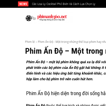
NEWS
Các Loại Ly Cocktail Phổ Biến Và Cách Lựa Chọn Ly
Phim lẻ
Phim Ấn Độ - Một trong những thể loại phim hay nh
Phim Ấn Độ – Một trong 
Phim Ấn Độ – một bộ phim không quá xa lạ đối v
phát triển các bộ phim của Ấn Độ gặt hái không ít 
điển hình và các hiệu ứng bắt từng khoảnh khắc, 
hộp làm cho bộ phim trở nên cuốn hút hơn.
Phim Ấn Độ hiện diện trong đời sống h
Phim Ấn Độ
thuộc thể loại kịch xà phòng được viết