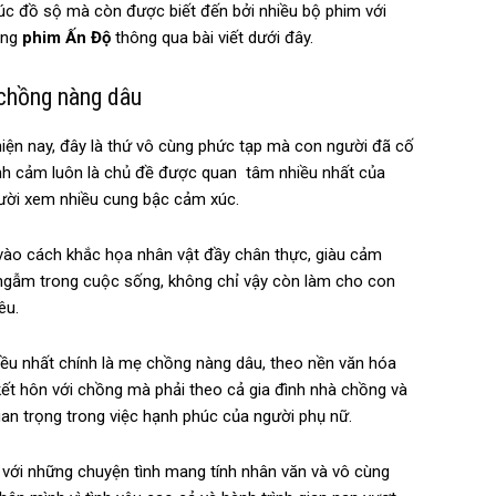
trúc đồ sộ mà còn được biết đến bởi nhiều bộ phim với
ong
phim Ấn Độ
thông qua bài viết dưới đây.
 chồng nàng dâu
hiện nay, đây là thứ vô cùng phức tạp mà con người đã cố
tình cảm luôn là chủ đề được quan tâm nhiều nhất của
gười xem nhiều cung bậc cảm xúc.
ờ vào cách khắc họa nhân vật đầy chân thực, giàu cảm
 ngẫm trong cuộc sống, không chỉ vậy còn làm cho con
êu.
iều nhất chính là mẹ chồng nàng dâu, theo nền văn hóa
ỉ kết hôn với chồng mà phải theo cả gia đình nhà chồng và
an trọng trong việc hạnh phúc của người phụ nữ.
 với những chuyện tình mang tính nhân văn và vô cùng