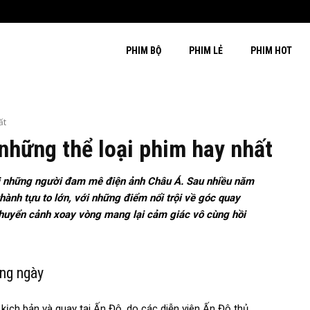
PHIM BỘ
PHIM LẺ
PHIM HOT
ất
những thể loại phim hay nhất
ới những người đam mê điện ảnh Châu Á. Sau nhiều năm
thành tựu to lớn, với những điểm nổi trội về góc quay
chuyển cảnh xoay vòng mang lại cảm giác vô cùng hồi
ằng ngày
 kịch bản và quay tại Ấn Độ, do các diễn viên Ấn Độ thủ