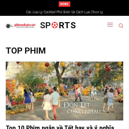
NEWS
Các Loại Ly Cocktail Phổ Biến Và Cách Lựa Chọn Ly
SP
RTS
TOP PHIM
Top 10 Phim ngắn về Tết hay và ý nghĩa