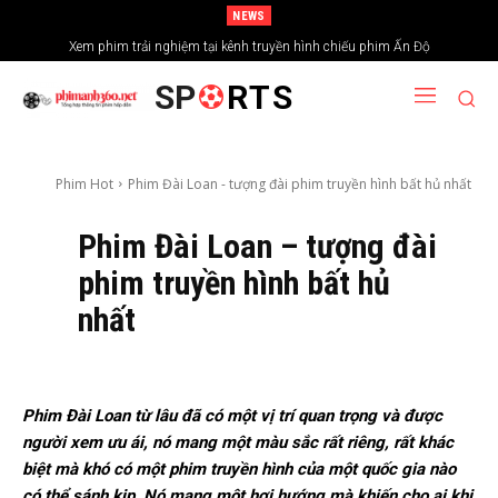
NEWS
Xem phim trải nghiệm tại kênh truyền hình chiếu phim Ấn Độ
Tìm hiểu về Phim cô dâu 8 tuổi: Những Điều Bạn Cần Biết
SP
RTS
Phim Hot
Phim Đài Loan - tượng đài phim truyền hình bất hủ nhất
Phim Đài Loan – tượng đài
phim truyền hình bất hủ
nhất
Phim Đài Loan từ lâu đã có một vị trí quan trọng và được
người xem ưu ái, nó mang một màu sắc rất riêng, rất khác
biệt mà khó có một phim truyền hình của một quốc gia nào
có thể sánh kịp. Nó mang một hơi hướng mà khiến cho ai khi