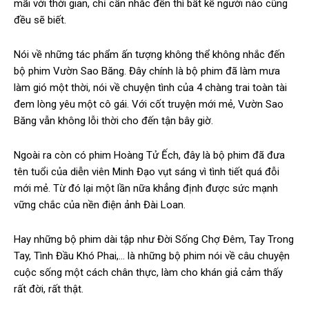
mãi với thời gian, chỉ cần nhắc đến thì bất kể người nào cũng
đều sẽ biết.
Nói về những tác phẩm ấn tượng không thể không nhắc đến
bộ phim Vườn Sao Băng. Đây chính là bộ phim đã làm mưa
làm gió một thời, nói về chuyện tình của 4 chàng trai toàn tài
đem lòng yêu một cô gái. Với cốt truyện mới mẻ, Vườn Sao
Băng vẫn không lỗi thời cho đến tận bây giờ.
Ngoài ra còn có phim Hoàng Tử Ếch, đây là bộ phim đã đưa
tên tuổi của diễn viên Minh Đạo vụt sáng vì tình tiết quá đỗi
mới mẻ. Từ đó lại một lần nữa khẳng định được sức mạnh
vững chắc của nền điện ảnh Đài Loan.
Hay những bộ phim dài tập như Đời Sống Chợ Đêm, Tay Trong
Tay, Tình Đầu Khó Phai,… là những bộ phim nói về câu chuyện
cuộc sống một cách chân thực, làm cho khán giả cảm thấy
rất đời, rất thật.