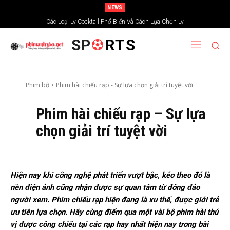
NEWS
Xem phim trải nghiệm tại kênh truyền hình chiếu phim Ấn Độ
Các Loại Ly Cocktail Phổ Biến Và Cách Lựa Chọn Ly
SP
RTS
Phim bộ
Phim hài chiếu rạp - Sự lựa chọn giải trí tuyệt vời
Phim hài chiếu rạp – Sự lựa
chọn giải trí tuyệt vời
Hiện nay khi công nghệ phát triển vượt bậc, kéo theo đó là
nền điện ảnh cũng nhận được sự quan tâm từ đông đảo
người xem. Phim chiếu rạp hiện đang là xu thế, được giới trẻ
ưu tiên lựa chọn. Hãy cùng điểm qua một vài bộ phim hài thú
vị được công chiếu tại các rạp hay nhất hiện nay trong bài