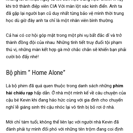
khi trở thành điệp viên CIA Với màn lột xác kinh điển. Anh ta
đã gặp lại người bạn cũ duy nhất từng bảo vệ mình thời trung
học dù giờ đây anh ta chỉ là một nhân viên bình thường.
Cả hai có cơ hội góp mặt trong một phi vụ bất đắc dĩ và trở
thành đồng đội của nhau. Những tình tiết truy đuổi tội phạm
thú vị, những màn kết hợp gà mờ chắc chắn sẽ khiến bạn phải
cười bò đấy nhé!
Bộ phim ” Home Alone”
Là bộ phim đã quá quen thuộc trong danh sách những
phim
hài chiếu rạp
hấp dẫn. Ở nhà một mình kể về câu chuyện của
cậu bé Kevin khi đang háo hức cùng với gia đình cho chuyến
nghỉ lễ giáng sinh thì cậu nhóc lại vô tình bị bỏ rơi ở nhà.
Mới chỉ tám tuổi, không thể liên lạc với người nhà Kevin đã
đành phải tự mình đối phó với những tên trộm đang coi định