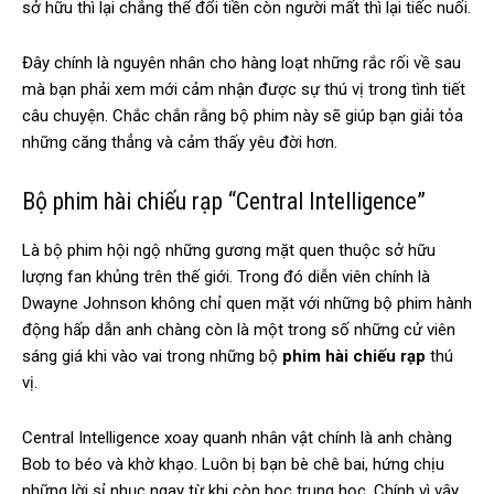
sở hữu thì lại chẳng thể đổi tiền còn người mất thì lại tiếc nuối.
Đây chính là nguyên nhân cho hàng loạt những rắc rối về sau
mà bạn phải xem mới cảm nhận được sự thú vị trong tình tiết
câu chuyện. Chắc chắn rằng bộ phim này sẽ giúp bạn giải tỏa
những căng thẳng và cảm thấy yêu đời hơn.
Bộ phim hài chiếu rạp “Central Intelligence”
Là bộ phim hội ngộ những gương mặt quen thuộc sở hữu
lượng fan khủng trên thế giới. Trong đó diễn viên chính là
Dwayne Johnson không chỉ quen mặt với những bộ phim hành
động hấp dẫn anh chàng còn là một trong số những cử viên
sáng giá khi vào vai trong những bộ
phim hài chiếu rạp
thú
vị.
Central Intelligence xoay quanh nhân vật chính là anh chàng
Bob to béo và khờ khạo. Luôn bị bạn bè chê bai, hứng chịu
những lời sỉ nhục ngay từ khi còn học trung học. Chính vì vậy