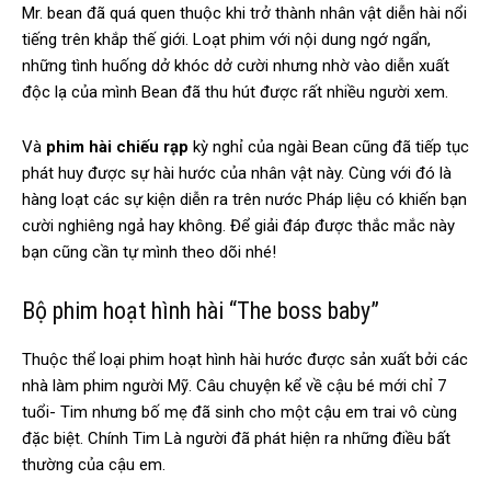
Mr. bean đã quá quen thuộc khi trở thành nhân vật diễn hài nổi
tiếng trên khắp thế giới. Loạt phim với nội dung ngớ ngẩn,
những tình huống dở khóc dở cười nhưng nhờ vào diễn xuất
độc lạ của mình Bean đã thu hút được rất nhiều người xem.
Và
phim hài chiếu rạp
kỳ nghỉ của ngài Bean cũng đã tiếp tục
phát huy được sự hài hước của nhân vật này. Cùng với đó là
hàng loạt các sự kiện diễn ra trên nước Pháp liệu có khiến bạn
cười nghiêng ngả hay không. Để giải đáp được thắc mắc này
bạn cũng cần tự mình theo dõi nhé!
Bộ phim hoạt hình hài “The boss baby”
Thuộc thể loại phim hoạt hình hài hước được sản xuất bởi các
nhà làm phim người Mỹ. Câu chuyện kể về cậu bé mới chỉ 7
tuổi- Tim nhưng bố mẹ đã sinh cho một cậu em trai vô cùng
đặc biệt. Chính Tim Là người đã phát hiện ra những điều bất
thường của cậu em.