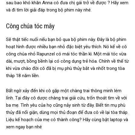
sau bao khó khăn Anna có đưa chị gái trở về được ? Hãy xem
và đi tìm lời giải đáp trong bộ phim này nhé.
Công chúa tóc mây
Sẽ thật tiếc nuối nếu bạn bỏ qua bộ phim này. Đây là bộ phim
hoạt hình được nhiều bạn nhỏ đặc biệt yêu thích. Nó kể về cô
công chúa nhỏ Rapunzel có mái tóc thần kì. Một mái tóc vừa
dài, mượt, bồng bềnh lại có công dụng trẻ hóa. Chính về thế từ
khi vừa chào đời cô đã bị mụ phù thủy bắt và nhốt trong tòa
tháp 18 năm liền.
Bất ngờ xảy đến khi cô gặp một chàng trai thông minh lém
lỉnh. Tại đây cô dược chàng trai giải cứu, trốn thoát tìm về với
ba mẹ. Tình yêu của họ cũng nảy sinh từ đây. Biết tin mụ phù
thủy đã nổi giận, dùng mọi thủ đoạn để đưa cô về lại tòa tháp.
Liệu kế hoạch của mẹ có thành công? Hãy cùng bật laptop và
xem ngay bạn nhé