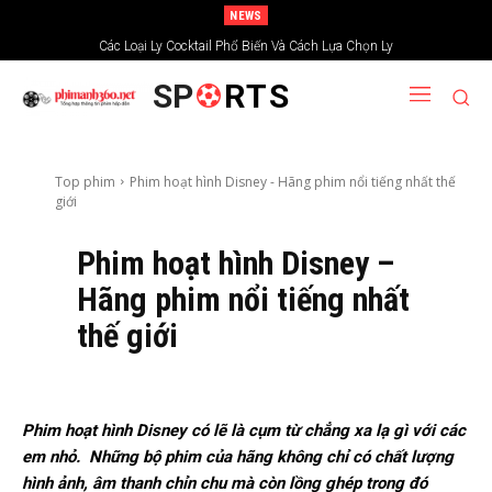
NEWS
Xem phim trải nghiệm tại kênh truyền hình chiếu phim Ấn Độ
Các Loại Ly Cocktail Phổ Biến Và Cách Lựa Chọn Ly
SP
RTS
Top phim
Phim hoạt hình Disney - Hãng phim nổi tiếng nhất thế
giới
Phim hoạt hình Disney –
Hãng phim nổi tiếng nhất
thế giới
Phim hoạt hình Disney có lẽ là cụm từ chẳng xa lạ gì với các
em nhỏ. Những bộ phim của hãng không chỉ có chất lượng
hình ảnh, âm thanh chỉn chu mà còn lồng ghép trong đó