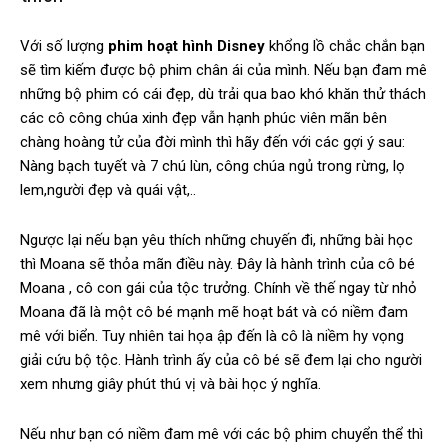
Với số lượng
phim hoạt hình Disney
khổng lồ chắc chắn bạn
sẽ tìm kiếm được bộ phim chân ái của mình. Nếu bạn đam mê
những bộ phim có cái đẹp, dù trải qua bao khó khăn thử thách
các cô công chúa xinh đẹp vẫn hạnh phúc viên mãn bên
chàng hoàng tử của đời mình thì hãy đến với các gợi ý sau:
Nàng bạch tuyết và 7 chú lùn, công chúa ngủ trong rừng, lọ
lem,người đẹp và quái vật,..
Ngược lại nếu bạn yêu thích những chuyến đi, những bài học
thì Moana sẽ thỏa mãn điều này. Đây là hành trình của cô bé
Moana , cô con gái của tộc trưởng. Chính về thế ngay từ nhỏ
Moana đã là một cô bé mạnh mẽ hoạt bát và có niềm đam
mê với biển. Tuy nhiên tai họa ập đến là cô là niềm hy vọng
giải cứu bộ tộc. Hành trình ấy của cô bé sẽ đem lại cho người
xem nhưng giây phút thú vị và bài học ý nghĩa.
Nếu như bạn có niềm đam mê với các bộ phim chuyển thể thì