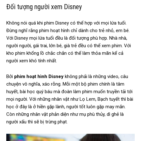
Đối tượng người xem Disney
Không nói quá khi phim Disney có thể hợp với mọi lứa tuổi.
Đừng nghĩ rằng phim hoạt hình chỉ dành cho trẻ nhỏ, em bé.
Với Disney mọi lứa tuổi đều là đối tượng phù hợp. Nhà nhà,
người người, gái trai, lớn bé, già trẻ đều có thể xem phim. Với
kho phim khổng lồ chắc chắn có thể làm thỏa mãn kể cả
người xem khó tính nhất.
Bởi
phim hoạt hình Disney
không phải là những video, câu
chuyện vô nghĩa, xáo rỗng. Mỗi một bộ phim chính là tâm
huyết, bài học quý báu mà đoàn làm phim muốn truyền tải tới
mọi người. Với những nhân vật như Lọ Lem, Bạch tuyết thì bài
học ở đây là ở hiền gặp lành, người tốt luôn gặp may mắn.
Còn những nhân vật phản diện như mụ phù thủy, dì ghẻ là
người xấu thì sẽ bị trừng phạt.