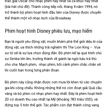
trao giải Oscar cho nhạc phim hay nhất và ca khúc hay nhất
(bài hát chủ đề). Thành công tiếp nối, tháng 4 năm 1994, nó
trở thành bộ phim hoạt hình đầu tiên của Disney được chuyển
thể thành một vở nhạc kịch của Broadway .
Phim hoạt hình Disney phiêu lưu, mạo hiểm
Bạn là người yêu động vật, muốn khám phá thế giới diệu kì của
động vật, ưa thích những trải nghiệm thì The Lion King – Vua
sư tử sẽ là sự lựa chọn đúng đắn. Bộ phim kể lại quá trình chú
sư Simba lớn lên, trưởng thành về giành lại ngôi báu trả thù
cho cha. Mạch phim, nhạc phim, bối cảnh phim chắc chắn sẽ
lôi cuốn bạn trong từng phân đoạn.
Bộ phim này cũng nhận được cơn mưa lời khen từ các chuyên
gia khi công chiếu. Không những thế nó còn đoạt giải Quả cầu
vàng và bộ phim có nhạc phim hay nhất. Đây là phim hoạt hình
2D có doanh thu cao nhất tại Mỹ (khoảng 783 triệu USD), và
đứng top 5 trên thế giới. Tác phẩm còn đạt thành công vang