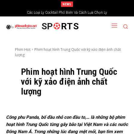
NEWS
Xem phim trải nghiệm tại kênh truyền hình chiếu phim Ấn Độ
Các Loại Ly Cocktail Phổ Biến Và Cách Lựa Chọn Ly
SP
RTS
Phim Hot
Phim hoạt hình Trung Quốc với kỹ xảo điện ảnh chất
lượng
Phim hoạt hình Trung Quốc
với kỹ xảo điện ảnh chất
lượng
Công phu Panda, bố đầu nhỏ con đầu to,… là những bộ phim
hoạt hình Trung Quốc từng gây bão tại Việt Nam và các nước
Đông Nam Á. Trong những lúc đang mệt mỏi, bạn tìm xem