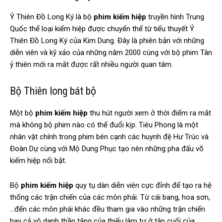
Ỷ Thiên Đồ Long Ký là bộ
phim kiếm hiệp
truyền hình Trung
Quốc thể loại kiếm hiệp được chuyển thể từ tiểu thuyết Ỷ
Thiên Đồ Long Ký của Kim Dung. Đây là phiên bản với những
diễn viên và kỹ xảo của những năm 2000 cùng với bộ phim Tân
ỷ thiên mới ra mắt được rất nhiều người quan tâm.
Bộ Thiên long bát bộ
Một bộ
phim kiếm hiệp
thu hút người xem ở thời điểm ra mắt
mà không bộ phim nào có thể đuổi kịp. Tiêu Phong là một
nhân vật chính trong phim bên cạnh các huynh đệ Hư Trúc và
Đoàn Dự cùng với Mộ Dung Phục tạo nên những pha đấu võ
kiếm hiệp nổi bật.
Bộ
phim kiếm hiệp
quy tụ dàn diễn viên cực đỉnh để tạo ra hệ
thống các trận chiến của các môn phái. Từ cái bang, hoa sơn,
…đến các môn phái khác đều tham gia vào những trận chiến
hay cả vô danh thần tăng của thiếu lâm tự ở tập cuối của