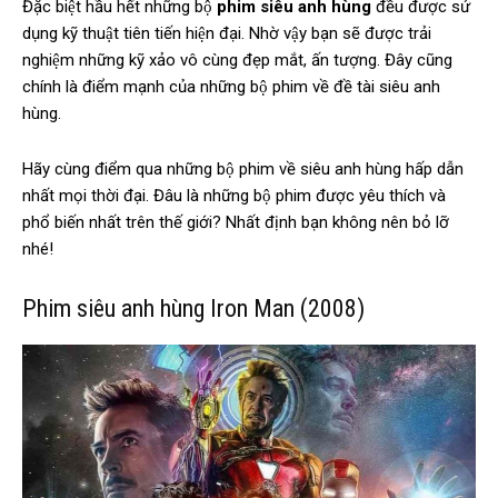
Đặc biệt hầu hết những bộ
phim siêu anh hùng
đều được sử
dụng kỹ thuật tiên tiến hiện đại. Nhờ vậy bạn sẽ được trải
nghiệm những kỹ xảo vô cùng đẹp mắt, ấn tượng. Đây cũng
chính là điểm mạnh của những bộ phim về đề tài siêu anh
hùng.
Hãy cùng điểm qua những bộ phim về siêu anh hùng hấp dẫn
nhất mọi thời đại. Đâu là những bộ phim được yêu thích và
phổ biến nhất trên thế giới? Nhất định bạn không nên bỏ lỡ
nhé!
Phim siêu anh hùng Iron Man (2008)