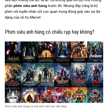
phần
phim siêu anh hùng
trước đó. Nhưng đây cũng là bộ
phim với tuyến nhân vật cực quan trọng đóng góp vào sự đa
dạng của vũ trụ Marvel.
Phim siêu anh hùng có chiếu rạp hay không?
Phim siêu anh hùng có thể xem trên mọi nền tảng