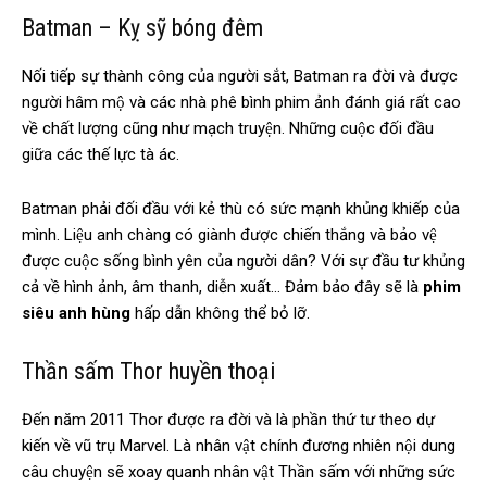
Batman – Kỵ sỹ bóng đêm
Nối tiếp sự thành công của người sắt, Batman ra đời và được
người hâm mộ và các nhà phê bình phim ảnh đánh giá rất cao
về chất lượng cũng như mạch truyện. Những cuộc đối đầu
giữa các thế lực tà ác.
Batman phải đối đầu với kẻ thù có sức mạnh khủng khiếp của
mình. Liệu anh chàng có giành được chiến thắng và bảo vệ
được cuộc sống bình yên của người dân? Với sự đầu tư khủng
cả về hình ảnh, âm thanh, diễn xuất… Đảm bảo đây sẽ là
phim
siêu anh hùng
hấp dẫn không thể bỏ lỡ.
Thần sấm Thor huyền thoại
Đến năm 2011 Thor được ra đời và là phần thứ tư theo dự
kiến về vũ trụ Marvel. Là nhân vật chính đương nhiên nội dung
câu chuyện sẽ xoay quanh nhân vật Thần sấm với những sức