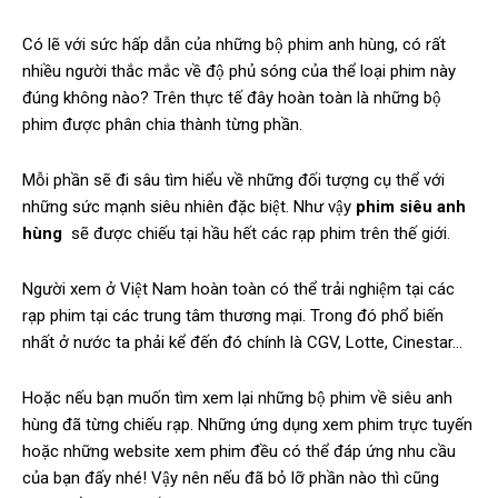
Có lẽ với sức hấp dẫn của những bộ phim anh hùng, có rất
nhiều người thắc mắc về độ phủ sóng của thể loại phim này
đúng không nào? Trên thực tế đây hoàn toàn là những bộ
phim được phân chia thành từng phần.
Mỗi phần sẽ đi sâu tìm hiểu về những đối tượng cụ thể với
những sức mạnh siêu nhiên đặc biệt. Như vậy
phim siêu anh
hùng
sẽ được chiếu tại hầu hết các rạp phim trên thế giới.
Người xem ở Việt Nam hoàn toàn có thể trải nghiệm tại các
rạp phim tại các trung tâm thương mại. Trong đó phổ biến
nhất ở nước ta phải kể đến đó chính là CGV, Lotte, Cinestar…
Hoặc nếu bạn muốn tìm xem lại những bộ phim về siêu anh
hùng đã từng chiếu rạp. Những ứng dụng xem phim trực tuyến
hoặc những website xem phim đều có thể đáp ứng nhu cầu
của bạn đấy nhé! Vậy nên nếu đã bỏ lỡ phần nào thì cũng