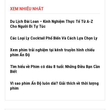
XEM NHIỀU NHẤT
Du Lịch Đài Loan – Kinh Nghiệm Thực Tế Từ A-Z
Cho Người Đi Tự Túc
Các Loại Ly Cocktail Phổ Biến Và Cách Lựa Chọn Ly
Xem phim trải nghiệm tại kênh truyền hình chiếu
phim Ấn Độ
Tìm hiểu về Phim cô dâu 8 tuổi: Những Điều Bạn Cần
Biết
Vì sao phim Ấn Độ luôn dài? Giải thích về thời lượng
phim