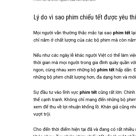
Lý do vì sao phim chiếu tết được yêu th
Mọi người vẫn thường thắc mắc tại sao
phim tết
lạ
chỉ nằm ở chất lượng của các bộ phim mà còn nằm 
Nếu như các ngày lễ khác người Việt có thể làm việc
thời gian mà mọi người trong gia đình quây quần v
ngon, cùng nhau xem những bộ
phim tết
hấp dẫn. Đ
những bộ phim chất lượng hơn, đa dạng hơn và mớ
Sự đầu tư vào lĩnh vực
phim tết
cũng rất lớn. Chính
thể cạnh tranh. Không chỉ mang đến những bộ phim
xem để thu về lợi nhuận khổng lồ. Khán giả cũng 
vượt trội.
Cho đến thời điểm hiện tại đã và đang có rất nhiề