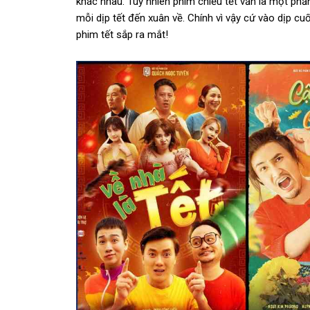
khác nhau. Tuy nhiên phim chiếu tết
vẫn là một phần
mỗi dịp tết đến xuân về. Chính vì vậy cứ vào dịp
phim tết sắp ra mắt!