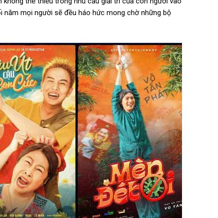
 không thể thiếu trong nhu cầu giải trí của con người vào
 cuối năm mọi người sẽ đều háo hức mong chờ những bộ