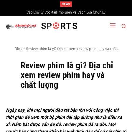
NEWS
Xem phim trải nghiệm tại kênh truyền hình chiếu phim Ấn Độ
Các Loại Ly Cocktail Phổ Biến Và Cách Lựa Chọn Ly
SP
RTS
Blog
Review phim là gì? Địa chỉ xem review phim hay và chất...
Review phim là gì? Địa chỉ
xem review phim hay và
chất lượng
Ngày nay, khi mọi người đều rất bận rộn với công việc thì
thời gian để xem một bộ phim dài tập dường như là điều xa
xỉ. Nắm bắt được vấn đề đó, review phim đã ra đời. Mọi
người hãy cùng tham khảo bài viết dưới đây để có cái nhìn rõ