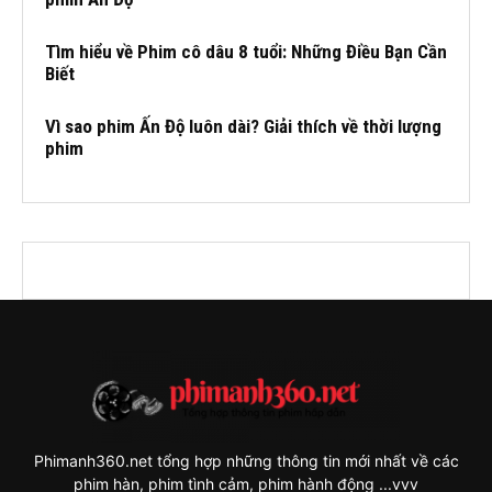
Tìm hiểu về Phim cô dâu 8 tuổi: Những Điều Bạn Cần
Biết
Vì sao phim Ấn Độ luôn dài? Giải thích về thời lượng
phim
Phimanh360.net tổng hợp những thông tin mới nhất về các
phim hàn, phim tình cảm, phim hành động ...vvv