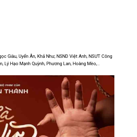
gọc Giàu, Uyển Ân, Khả Như, NSND Việt Anh, NSƯT Công
âm, Lý Hạo Mạnh Quỳnh, Phương Lan, Hoàng Mèo,…