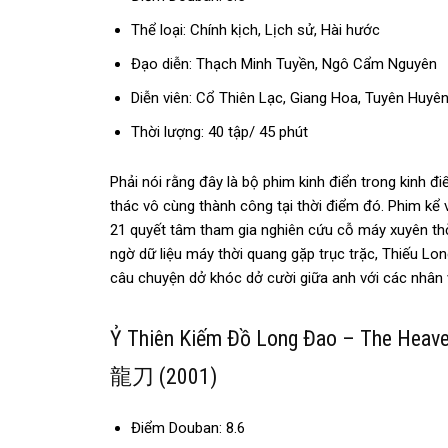
Thể loại: Chính kịch, Lịch sử, Hài hước
Đạo diễn: Thạch Minh Tuyền, Ngô Cẩm Nguyên
Diễn viên: Cổ Thiên Lạc, Giang Hoa, Tuyên Huy
Thời lượng: 40 tập/ 45 phút
Phải nói rằng đây là bộ phim kinh điển trong kinh 
thác vô cùng thành công tại thời điểm đó. Phim kể
21 quyết tâm tham gia nghiên cứu cỗ máy xuyên th
ngờ dữ liệu máy thời quang gặp trục trặc, Thiếu Lon
câu chuyện dở khóc dở cười giữa anh với các nhân v
Ỷ Thiên Kiếm Đồ Long Đao – The He
龍刀 (2001)
Điểm Douban: 8.6