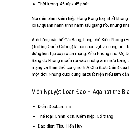
Thời lượng: 45 tập/ 45 phút
Nói đến phim kiếm hiệp Hồng Kông hay nhất không
xoay quanh hành trình hành tẩu giang hồ, những nhân
Anh hùng cái thế Cái Bang, bang chủ Kiều Phong 
(Trương Quốc Cường) là hai nhân vật vô cùng nổi 
dưng liên tục xảy ra án mạng, Kiều Phong nhờ Mộ Du
Bang do không muốn rơi vào những âm mưu bang phái
mạng và thân thế, cùng nô tì A Chu (Lưu Cẩm) của
một đời. Nhưng cuối cùng lại xuất hiện hiểu lầm dẫn
Viên Nguyệt Loan Đao – Against the
Điểm Douban: 7.5
Thể loại: Chính kịch, Kiếm hiệp, Cổ trang
Đạo diễn: Tiêu Hiển Huy