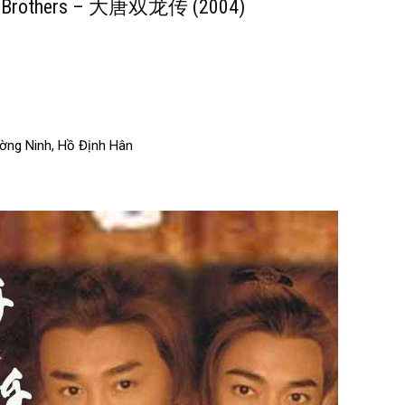
 of Brothers – 大唐双龙传 (2004)
ường Ninh, Hồ Định Hân