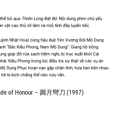
 thể bỏ qua
Thiên Long Bát Bộ
. Nội dung phim chủ yếu
 vật cao thủ võ lâm và mối tình đầy luyến tiếc.
(Huỳnh Nhật Hoa) cùng hậu duệ Yên Vương Đới Mộ Dung
danh “Bắc Kiều Phong, Nam Mộ Dung”. Giang hồ bỗng
ng giúp đỡ rửa sạch hiềm nghi, bị trục xuất khỏi Cái
. Kiều Phong trong lúc điều tra sự thật về các vụ án
 Mộ Dung Phục hoạn nạn gặp chân tình, hứa hẹn bên nhau
 tới bi kịch chẳng thể nào cứu vãn…
 Blade of Honour – 圓月彎刀 (1997)