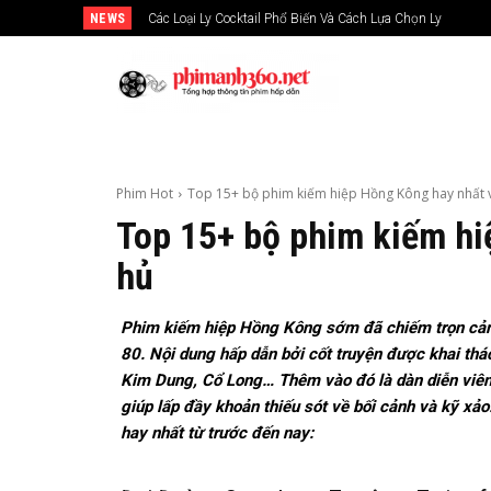
NEWS
Các Loại Ly Cocktail Phổ Biến Và Cách Lựa Chọn Ly
Phim Hot
Top 15+ bộ phim kiếm hiệp Hồng Kông hay nhất và
Top 15+ bộ phim kiếm hi
hủ
Phim kiếm hiệp Hồng Kông sớm đã chiếm trọn cảm 
80. Nội dung hấp dẫn bởi cốt truyện được khai thác
Kim Dung, Cổ Long… Thêm vào đó là dàn diễn viên 
giúp lấp đầy khoản thiếu sót về bối cảnh và kỹ xảo
hay nhất từ trước đến nay: