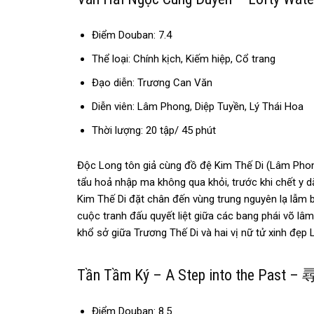
Điểm Douban: 7.4
Thể loại: Chính kịch, Kiếm hiệp, Cổ trang
Đạo diễn: Trương Can Văn
Diễn viên: Lâm Phong, Diệp Tuyền, Lý Thái Hoa
Thời lượng: 20 tập/ 45 phút
Độc Long tôn giả cùng đồ đệ Kim Thế Di (Lâm Phong
tẩu hoả nhập ma không qua khỏi, trước khi chết y d
Kim Thế Di đặt chân đến vùng trung nguyên lạ lẫm b
cuộc tranh đấu quyết liệt giữa các bang phái võ lâm
khổ sở giữa Trương Thế Di và hai vị nữ tử xinh đẹ
Tần Tầm Ký – A Step into the Past 
Điểm Douban: 8.5