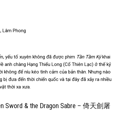
ên, Lâm Phong
điển, yếu tố xuyên không đã được phim
Tần Tầm Ký
khai
 về anh chàng Hạng Thiếu Long (Cổ Thiên Lạc) ở thế kỷ
ời không để níu kéo tình cảm của bản thân. Nhưng nào
g bị đưa đến thời chiến quốc và tại đây đã xảy ra nhiều
ật thời xa xưa.
aven Sword & the Dragon Sabre – 倚天劍屠