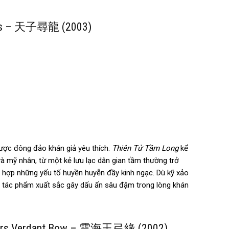
akes – 天子尋龍 (2003)
ược đông đảo khán giả yêu thích.
Thiên Tử Tầm Long
kể
và mỹ nhân, từ một kẻ lưu lạc dân gian tầm thường trở
ối hợp những yếu tố huyền huyễn đầy kinh ngạc. Dù kỹ xảo
g tác phẩm xuất sắc gây dấu ấn sâu đậm trong lòng khán
Waters Verdant Bow – 雲海玉弓緣 (2002)