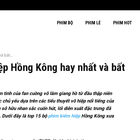
PHIM BỘ
PHIM LẺ
PHIM HOT
 bất...
ệp Hồng Kông hay nhất và bất
tình của fan cuồng võ lâm giang hồ từ đầu thập niên
 chủ yếu dựa trên các tiểu thuyết võ hiệp nổi tiếng của
sở hữu nhan sắc cuốn hút, lối diễn xuất đặc trưng đã
. Dưới đây là top 15 bộ
phim kiếm hiệp
Hồng Kông xưa