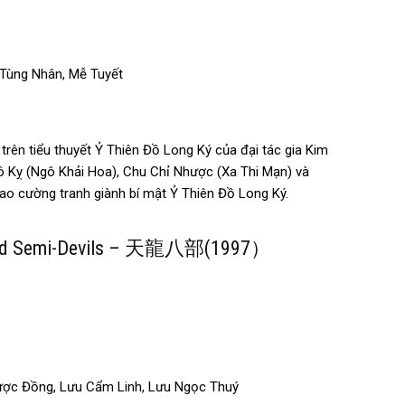
u Tùng Nhân, Mễ Tuyết
trên tiểu thuyết Ỷ Thiên Đồ Long Ký của đại tác gia Kim
ô Kỵ (Ngô Khải Hoa), Chu Chỉ Nhược (Xa Thi Mạn) và
cao cường tranh giành bí mật Ỷ Thiên Đồ Long Ký.
s and Semi-Devils – 天龍八部(1997）
hược Đồng, Lưu Cẩm Linh, Lưu Ngọc Thuý