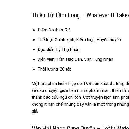
Thiên Tử Tầm Long – Whatever It T
Điểm Douban: 7.3
Thể loại: Chính kịch, Kiếm hiệp, Huyền huyễn
Đạo diễn: Lý Thụ Phân
Diễn viên: Trần Hạo Dân, Văn Tụng Nhàn
Thời lượng: 20 tập
Một tựa phim kiếm hiệp do TVB sản xuất đã từng đ
về câu chuyện giữa tiên nữ và phàm nhân, thiên tử 
thành bậc cửu ngũ chí tôn. Cốt truyện kịch tính ph
không ít hạn chế nhưng đây vẫn là một trong nhữn
giả.
Vân Hải Ngọc Cung Duyên – Lofty 