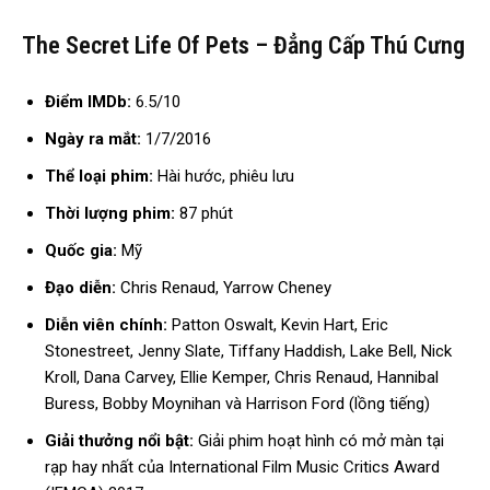
The Secret Life Of Pets – Đẳng Cấp Thú Cưng
Điểm IMDb:
6.5/10
Ngày ra mắt:
1/7/2016
Thể loại phim:
Hài hước, phiêu lưu
Thời lượng phim:
87 phút
Quốc gia:
Mỹ
Đạo diễn:
Chris Renaud, Yarrow Cheney
Diễn viên chính:
Patton Oswalt, Kevin Hart, Eric
Stonestreet, Jenny Slate, Tiffany Haddish, Lake Bell, Nick
Kroll, Dana Carvey, Ellie Kemper, Chris Renaud, Hannibal
Buress, Bobby Moynihan và Harrison Ford (lồng tiếng)
Giải thưởng nổi bật:
Giải phim hoạt hình có mở màn tại
rạp hay nhất của International Film Music Critics Award