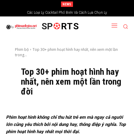
NEWS
Xem phim trải nghiệm tại kênh truyền hình chiếu phim Ấn Độ
Các Loại Ly Cocktail Phổ Biến Và Cách Lựa Chọn Ly
SP
RTS
Phim bộ
Top 30+ phim hoạt hình hay nhất, nên xem một lần
trong...
Top 30+ phim hoạt hình hay
nhất, nên xem một lần trong
đời
Phim hoạt hình không chỉ thu hút trẻ em mà ngay cả người
lớn cũng yêu thích bởi nội dung hay, thông điệp ý nghĩa. Top
phim hoạt hình hay nhất mọi thời đại.