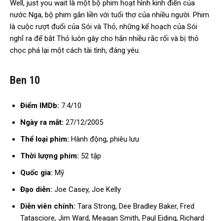
Well, just you wait là một bộ phim hoạt hình kinh điển của
nước Nga, bộ phim gắn liền với tuổi thơ của nhiều người. Phim
là cuộc rượt đuổi của Sói và Thỏ, những kế hoạch của Sói
nghĩ ra để bắt Thỏ luôn gây cho hắn nhiều rắc rối và bị thỏ
chọc phá lại một cách tài tình, đáng yêu.
Ben 10
Điểm IMDb:
7.4/10
Ngày ra mắt:
27/12/2005
Thể loại phim:
Hành động, phiêu lưu
Thời lượng phim:
52 tập
Quốc gia:
Mỹ
Đạo diễn:
Joe Casey, Joe Kelly
Diễn viên chính:
Tara Strong, Dee Bradley Baker, Fred
Tatasciore, Jim Ward, Meagan Smith, Paul Eiding, Richard